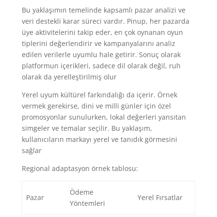
Bu yaklaşımın temelinde kapsamlı pazar analizi ve
veri destekli karar süreci vardır. Pinup, her pazarda
üye aktivitelerini takip eder, en çok oynanan oyun
tiplerini değerlendirir ve kampanyalarını analiz
edilen verilerle uyumlu hale getirir. Sonuç olarak
platformun içerikleri, sadece dil olarak değil, ruh
olarak da yerelleştirilmiş olur
Yerel uyum kültürel farkındalığı da içerir. Örnek
vermek gerekirse, dini ve milli günler için özel
promosyonlar sunulurken, lokal değerleri yansıtan
simgeler ve temalar seçilir. Bu yaklaşım,
kullanıcıların markayı yerel ve tanıdık görmesini
sağlar
Regional adaptasyon örnek tablosu:
Ödeme
Pazar
Yerel Fırsatlar
Yöntemleri