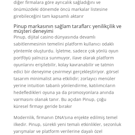
diğer firmalara göre ayrıcalık sağladığını ve
önümüzdeki dönemde öncü markalar listesine
girebileceğini tam kapsamlı aktarır
Pinup markasının sağlam tarafları: yenilikçilik ve
müşteri deneyimi
Pinup, dijital casino dünyasında devamlı
sabitlenmesinin temelini platform kullanıcı odaklı
yöntemle oluşturdu. İşletme, sadece çok yönlü oyun
portföyü yalnızca sunmuyor, ilave olarak platform
oyunlarını erişilebilir, kolay kavranabilir ve tatmin
edici bir deneyime çevirmeyi gerçekleştiriyor. görsel
tasarım minimalist ama etkilidir; zorlayıcı menüler
yerine intuition tabanlı yönlendirme, katılımcıların
hedefledikleri oyuna ya da promosyonlara anında
varmasını olanak tanır. Bu açıdan Pinup, çoğu
küresel firmayı geride bırakır
Modernlik, firmanın DNA’sına enjekte edilmiş temel
ilkedir. Pinup, sürekli yeni temalı etkinlikler, sezonluk
yarışmalar ve platform verilerine dayalı özel