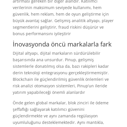
artırması gereken bir diğer alandır. Katılımcı
verilerinin maksimum seviyede kullanımı, hem
güvenlik, hem reklam, hem de oyun geliştirme için
büyük avantaj sağlar. Gelişmiş analitik altyapı, player
segmentlerini geliştirir, fraud riskini düşürür ve
bonus performansını iyileştirir
İnovasyonda öncü markalarla fark
Dijital altyapı, dijital markaların sürdürülebilir
başarısında ana unsurdur. Pinup, gelişmiş
sistemlerle donatılmış olsa da, bazı rakipleri kadar
derin teknoloji entegrasyonu gerçekleştirmemiştir.
Blockchain ile güçlendirilmiş güvenlik önlemleri ve
risk analizi otomasyon sistemleri, Pinup’un ileride
yatırım yapabileceği önemli alanlardır
Önde gelen global markalar, blok zinciri ile ödeme
şeffaflığı sağlayarak katılımcı güvenini
güçlendirmekte ve aynı zamanda regülasyon
uyumluluğunu desteklemektedir. Aynı mantıkla,