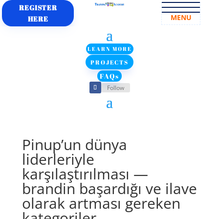
REGISTER
MENU
HERE
LEARN MORE
PROJECTS
FAQs
Follow
Pinup’un dünya
liderleriyle
karşılaştırılması —
brandin başardığı ve ilave
olarak artması gereken
kategoriler