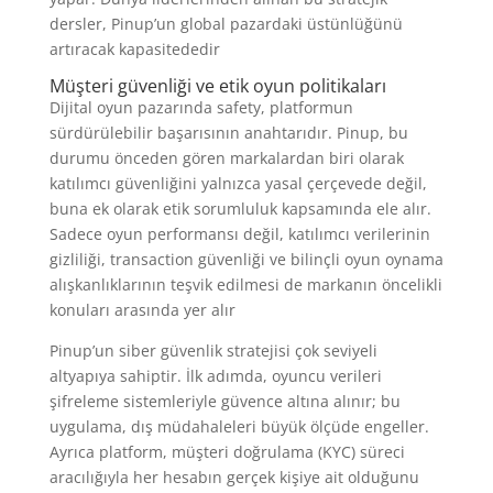
dersler, Pinup’un global pazardaki üstünlüğünü
artıracak kapasitededir
Müşteri güvenliği ve etik oyun politikaları
Dijital oyun pazarında safety, platformun
sürdürülebilir başarısının anahtarıdır. Pinup, bu
durumu önceden gören markalardan biri olarak
katılımcı güvenliğini yalnızca yasal çerçevede değil,
buna ek olarak etik sorumluluk kapsamında ele alır.
Sadece oyun performansı değil, katılımcı verilerinin
gizliliği, transaction güvenliği ve bilinçli oyun oynama
alışkanlıklarının teşvik edilmesi de markanın öncelikli
konuları arasında yer alır
Pinup’un siber güvenlik stratejisi çok seviyeli
altyapıya sahiptir. İlk adımda, oyuncu verileri
şifreleme sistemleriyle güvence altına alınır; bu
uygulama, dış müdahaleleri büyük ölçüde engeller.
Ayrıca platform, müşteri doğrulama (KYC) süreci
aracılığıyla her hesabın gerçek kişiye ait olduğunu