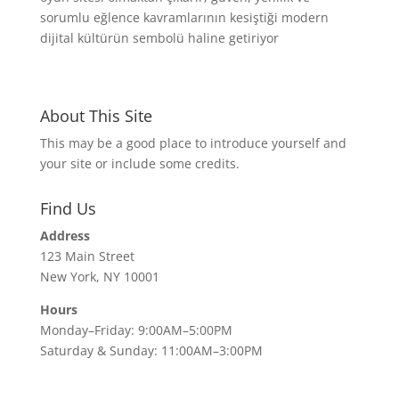
sorumlu eğlence kavramlarının kesiştiği modern
dijital kültürün sembolü haline getiriyor
About This Site
This may be a good place to introduce yourself and
your site or include some credits.
Find Us
Address
123 Main Street
New York, NY 10001
Hours
Monday–Friday: 9:00AM–5:00PM
Saturday & Sunday: 11:00AM–3:00PM