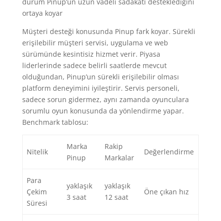
durum Pinup’un uzun vadeli sadakati desteklediğini
ortaya koyar
Müşteri desteği konusunda Pinup fark koyar. Sürekli
erişilebilir müşteri servisi, uygulama ve web
sürümünde kesintisiz hizmet verir. Piyasa
liderlerinde sadece belirli saatlerde mevcut
olduğundan, Pinup’un sürekli erişilebilir olması
platform deneyimini iyileştirir. Servis personeli,
sadece sorun gidermez, aynı zamanda oyunculara
sorumlu oyun konusunda da yönlendirme yapar.
Benchmark tablosu:
Marka
Rakip
Nitelik
Değerlendirme
Pinup
Markalar
Para
yaklaşık
yaklaşık
Çekim
Öne çıkan hız
3 saat
12 saat
Süresi