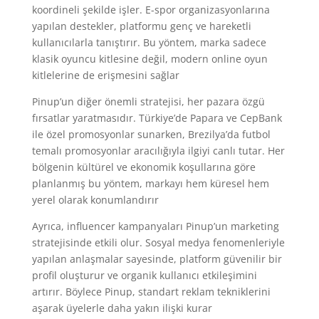
koordineli şekilde işler. E-spor organizasyonlarına
yapılan destekler, platformu genç ve hareketli
kullanıcılarla tanıştırır. Bu yöntem, marka sadece
klasik oyuncu kitlesine değil, modern online oyun
kitlelerine de erişmesini sağlar
Pinup’un diğer önemli stratejisi, her pazara özgü
fırsatlar yaratmasıdır. Türkiye’de Papara ve CepBank
ile özel promosyonlar sunarken, Brezilya’da futbol
temalı promosyonlar aracılığıyla ilgiyi canlı tutar. Her
bölgenin kültürel ve ekonomik koşullarına göre
planlanmış bu yöntem, markayı hem küresel hem
yerel olarak konumlandırır
Ayrıca, influencer kampanyaları Pinup’un marketing
stratejisinde etkili olur. Sosyal medya fenomenleriyle
yapılan anlaşmalar sayesinde, platform güvenilir bir
profil oluşturur ve organik kullanıcı etkileşimini
artırır. Böylece Pinup, standart reklam tekniklerini
aşarak üyelerle daha yakın ilişki kurar