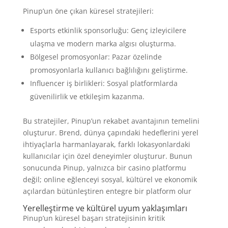
Pinup’un öne çıkan küresel stratejileri:
Esports etkinlik sponsorluğu: Genç izleyicilere
ulaşma ve modern marka algısı oluşturma.
Bölgesel promosyonlar: Pazar özelinde
promosyonlarla kullanıcı bağlılığını geliştirme.
Influencer iş birlikleri: Sosyal platformlarda
güvenilirlik ve etkileşim kazanma.
Bu stratejiler, Pinup’un rekabet avantajının temelini
oluşturur. Brend, dünya çapındaki hedeflerini yerel
ihtiyaçlarla harmanlayarak, farklı lokasyonlardaki
kullanıcılar için özel deneyimler oluşturur. Bunun
sonucunda Pinup, yalnızca bir casino platformu
değil; online eğlenceyi sosyal, kültürel ve ekonomik
açılardan bütünleştiren entegre bir platform olur
Yerelleştirme ve kültürel uyum yaklaşımları
Pinup’un küresel başarı stratejisinin kritik